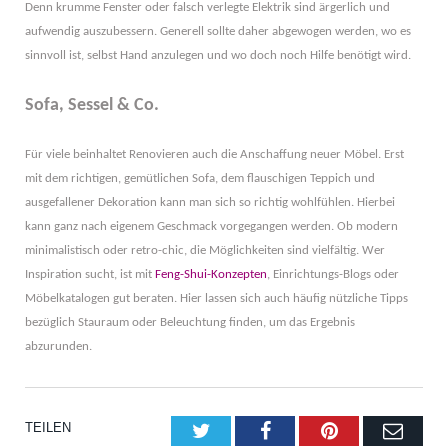
Denn krumme Fenster oder falsch verlegte Elektrik sind ärgerlich und
aufwendig auszubessern. Generell sollte daher abgewogen werden, wo es
sinnvoll ist, selbst Hand anzulegen und wo doch noch Hilfe benötigt wird.
Sofa, Sessel & Co.
Für viele beinhaltet Renovieren auch die Anschaffung neuer Möbel. Erst
mit dem richtigen, gemütlichen Sofa, dem flauschigen Teppich und
ausgefallener Dekoration kann man sich so richtig wohlfühlen. Hierbei
kann ganz nach eigenem Geschmack vorgegangen werden. Ob modern
minimalistisch oder retro-chic, die Möglichkeiten sind vielfältig. Wer
Inspiration sucht, ist mit
Feng-Shui-Konzepten
, Einrichtungs-Blogs oder
Möbelkatalogen gut beraten. Hier lassen sich auch häufig nützliche Tipps
bezüglich Stauraum oder Beleuchtung finden, um das Ergebnis
abzurunden.
TEILEN
Twitter
Facebook
Pinterest
E-