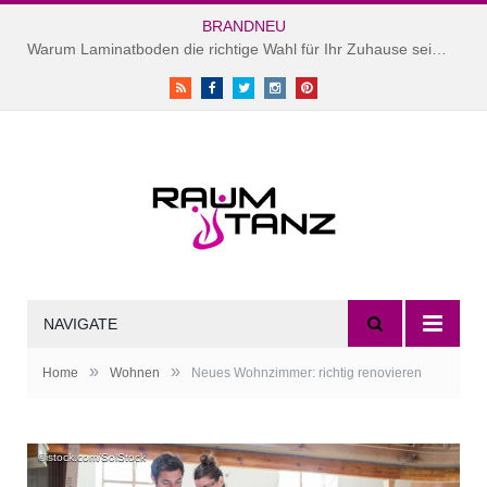
BRANDNEU
Warum Laminatboden die richtige Wahl für Ihr Zuhause sein könnte
RSS
Facebook
Twitter
instagram
Pinterest
NAVIGATE
»
»
Home
Wohnen
Neues Wohnzimmer: richtig renovieren
©istock.com/SolStock