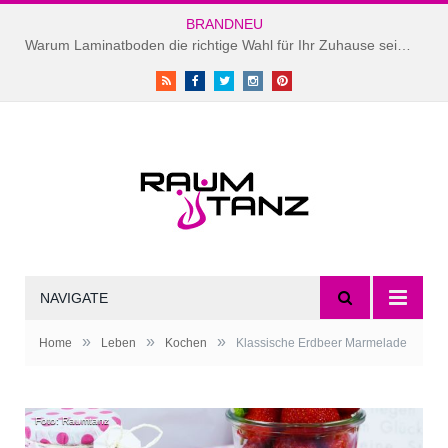
BRANDNEU
Warum Laminatboden die richtige Wahl für Ihr Zuhause sein könnte
RSS
Facebook
Twitter
instagram
Pinterest
NAVIGATE
»
»
»
Home
Leben
Kochen
Klassische Erdbeer Marmelade
Foto: Raumtanz