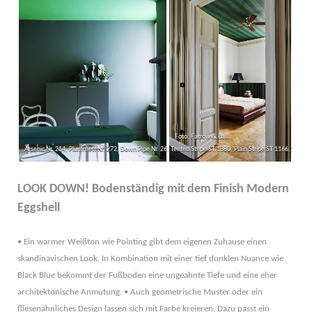
Foto: Farrow & Ball
Arsenic Nr. 214, Plummett Nr. 272, Down Pipe Nr. 26
Tented Stripe ST 1380, Plain Stripe ST 1166, Strong
LOOK DOWN! Bodenständig mit dem Finish Modern
Eggshell
• Ein warmer Weißton wie Pointing gibt dem eigenen Zuhause einen
skandinavischen Look. In Kombination mit einer tief dunklen Nuance wie
Black Blue bekommt der Fußboden eine ungeahnte Tiefe und eine eher
architektonische Anmutung. • Auch geometrische Muster oder ein
fliesenähnliches Design lassen sich mit Farbe kreieren. Dazu passt ein