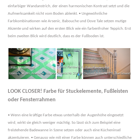
einfarbiger Wandanstrich, der einen harmonischen Kontrast setzt und die
Aufmerksamkeit nicht vom Boden ablenkt. • Ungewöhnliche
Farbkombinationen wie Arsenic, Babouche und Dove Tale setzen mutige
Akzente und wirken auf den ersten Blick wie ein farbenfroher Teppich. Erst
beim zweiten Blick wird deutlich, dass es der Fußboden ist.
Foto: Farrow & Ball
Foto: Farrow & Ball
Foto: Farrow & Ball
Arsenic Nr. 214, Pelt Nr. 254
Cromarty Nr. 285, Arsenic Nr. 214, Vardo Nr. 288
Dayroom Yellow Nr. 233, Blue Ground Nr. 210, 
LOOK CLOSER! Farbe für Stuckelemente, Fußleisten
oder Fensterrahmen
• Wenn eine kräftige Farbe etwas unterhalb der Augenhöhe eingesetzt
wird, wirkt sie gleich weniger mächtig. So lässt sich zum Beispiel eine
freistehende Badewanne in Szene setzen oder auch eine Kücheninsel
akzentuieren. • Genauso wie mit einer Farbe können auch unterschiedliche