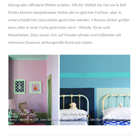
Glanzgrade raffinierte Effekte erzielen. Mit der Vielfalt der Farrow & Ball
Finishs können beispielsweise Stühle alle im gleichen Farbton, aber in
unterschiedlichen Glanzstufen gestrichen werden. • Räume wirken größer,
wenn alles in einer Farbe gestrichen wird – Wände, Türen und
Holzarbeiten. Dazu lassen sich auf Fensterrahmen und Fußleisten mit
intensiven Nuancen wirkungsvolle Kontraste setzen.
Foto: Farrow & Ball
Foto: Farrow & Ball
Nancy‘s Blushes Nr. 278, Salon Drab Nr. 290
Cook‘s Blue Nr. 237, St. Giles Blue Nr. 280, Stiffkey Blue Nr. 281, 