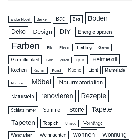
Boden
Bad
Bett
antike Möbel
Backen
DIY
Deko
Design
Energie sparen
Farben
Frühling
Filz
Fliesen
Garten
Heimtextil
Gemütlichkeit
grün
Gold
grillen
Kochen
Küche
Licht
Marmelade
Kuchen
Kunst
Möbel
Naturmaterialien
Matratze
renovieren
Rezepte
Naturstein
Tapete
Stoffe
Sommer
Schlafzimmer
Tapeten
Teppich
Vorhänge
Umzug
wohnen
Wohnung
Weihnachten
Wandfarben