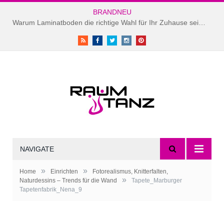
BRANDNEU
Warum Laminatboden die richtige Wahl für Ihr Zuhause sein könnte
RSS
Facebook
Twitter
instagram
Pinterest
NAVIGATE
»
»
Home
Einrichten
Fotorealismus, Knitterfalten,
»
Naturdessins – Trends für die Wand
Tapete_Marburger
Foto: Deutsches Tapeteninstitut,
Tapetenfabrik_Nena_9
Tapete „NENA” by Marburg von Marburger
Tapetenfabrik