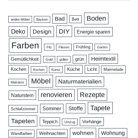
Boden
Bad
Bett
antike Möbel
Backen
DIY
Deko
Design
Energie sparen
Farben
Frühling
Filz
Fliesen
Garten
Heimtextil
Gemütlichkeit
grün
Gold
grillen
Kochen
Küche
Licht
Marmelade
Kuchen
Kunst
Möbel
Naturmaterialien
Matratze
renovieren
Rezepte
Naturstein
Tapete
Stoffe
Sommer
Schlafzimmer
Tapeten
Teppich
Vorhänge
Umzug
wohnen
Wohnung
Weihnachten
Wandfarben