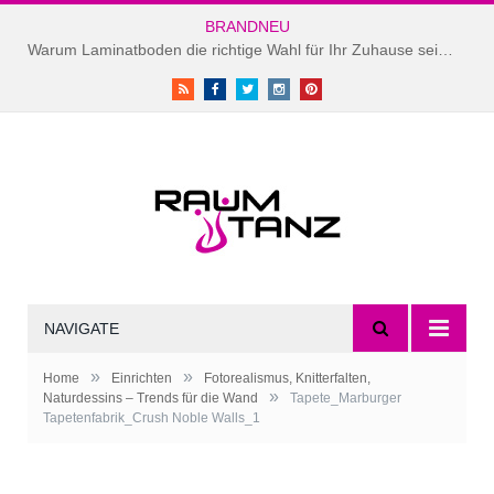
BRANDNEU
Warum Laminatboden die richtige Wahl für Ihr Zuhause sein könnte
RSS
Facebook
Twitter
instagram
Pinterest
NAVIGATE
»
»
Home
Einrichten
Fotorealismus, Knitterfalten,
»
Naturdessins – Trends für die Wand
Tapete_Marburger
Foto: Deutsches Tapeteninstitut,
Tapetenfabrik_Crush Noble Walls_1
Tapete „Crush Noble Walls” von Marburger
Tapetenfabrik